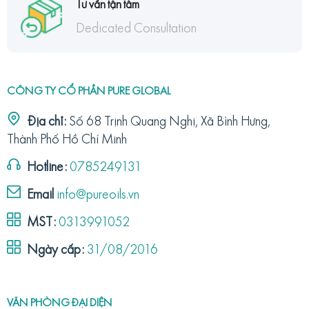
Tư vấn tận tâm
Dedicated Consultation
CÔNG TY CỔ PHẦN PURE GLOBAL
Địa chỉ:
Số 68 Trịnh Quang Nghị, Xã Bình Hưng,
Thành Phố Hồ Chí Minh
Hotline:
0785249131
Email
info@pureoils.vn
MST:
0313991052
Ngày cấp:
31/08/2016
VĂN PHÒNG ĐẠI DIỆN