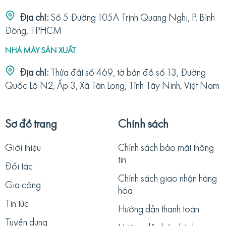
Địa chỉ:
Số 5 Đường 105A Trịnh Quang Nghị, P. Bình
Đông, TPHCM
NHÀ MÁY SẢN XUẤT
Địa chỉ:
Thửa đất số 469, tờ bản đồ số 13, Đường
Quốc Lộ N2, Ấp 3, Xã Tân Long, Tỉnh Tây Ninh, Việt Nam
Sơ đồ trang
Chính sách
Giới thiệu
Chính sách bảo mật thông
tin
Đối tác
Chính sách giao nhận hàng
Gia công
hóa
Tin tức
Hướng dẫn thanh toán
Tuyển dụng