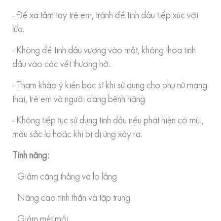
- Để xa tầm tay trẻ em, tránh để tinh dầu tiếp xúc với
lửa.
- Không để tinh dầu vương vào mắt, không thoa tinh
dầu vào các vết thương hở..
- Tham khảo ý kiến bác sĩ khi sử dụng cho phụ nữ mang
thai, trẻ em và người đang bệnh nặng.
- Không tiếp tục sử dụng tinh dầu nếu phát hiện có mùi,
màu sắc lạ hoặc khi bị dị ứng xảy ra.
Tính năng:
Giảm căng thẳng và lo lắng
Nâng cao tinh thần và tập trung
Giảm mệt mỏi