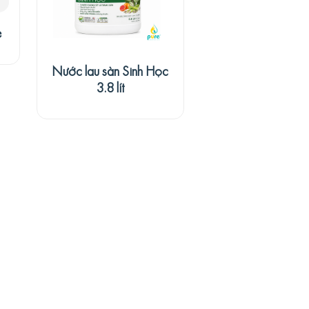
e
Nước lau sàn Sinh Học
3.8 lít