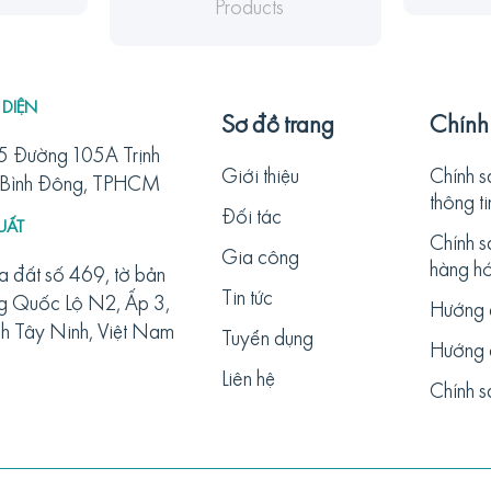
Products
 DIỆN
Sơ đồ trang
Chính
5 Đường 105A Trịnh
Giới thiệu
Chính 
. Bình Đông, TPHCM
thông ti
Đối tác
UẤT
Chính s
Gia công
hàng h
a đất số 469, tờ bản
Tin tức
g Quốc Lộ N2, Ấp 3,
Hướng 
nh Tây Ninh, Việt Nam
Tuyển dụng
Hướng 
Liên hệ
Chính s