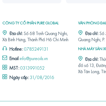
CÔNG TY CỔ PHẦN PURE GLOBAL
VĂN PHÒNG ĐẠI
Địa chỉ:
Số 68 Trịnh Quang Nghị,
Địa chỉ:
Số 
Xã Bình Hưng, Thành Phố Hồ Chí Minh
Quang Nghị, P
Hotline:
0785249131
NHÀ MÁY SẢN X
Email
info@pureoils.vn
Địa chỉ:
Thử
đồ số 13, Đườn
MST:
0313991052
Xã Tân Long, Tỉ
Ngày cấp:
31/08/2016