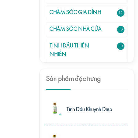
CHĂM SÓC GIA ĐÌNH
15
CHĂM SÓC NHÀ CỬA
10
TINH DẦU THIÊN
10
NHIÊN
Sản phẩm đặc trưng
Tinh Dầu Khuynh Diệp