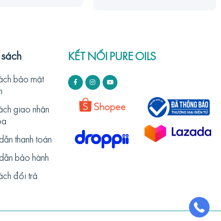
 sách
KẾT NỐI PURE OILS
sách bảo mật
n
ách giao nhận
óa
dẫn thanh toán
dẫn bảo hành
ách đổi trả