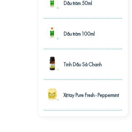
Dầu tràm 50ml
Dầu tràm 100ml
Tinh Dầu Sả Chanh
Xịt tay Pure Fresh - Peppermint