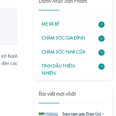
Danh Mục Sản Phẩm
MẸ VÀ BÉ
15
CHĂM SÓC GIA ĐÌNH
15
CHĂM SÓC NHÀ CỬA
10
trở thành
g đến các
TINH DẦU THIÊN
10
NHIÊN
Bài viết mới nhất
Tràm năm gân (Tràm Úc) –