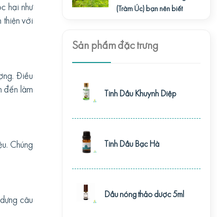
ộc hại như
(Tràm Úc) bạn nên biết
 thiện với
Sản phẩm đặc trưng
ượng. Điều
n đến làm
Tinh Dầu Khuynh Diệp
Tinh Dầu Bạc Hà
ệu. Chúng
Dầu nóng thảo dược 5ml
y dựng câu