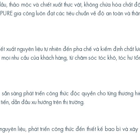
dầu, thảo mộc và chiết xuất thực vật, không chứa hóa chất đ
PURE gia công luôn đạt các tiêu chuẩn về độ an toàn và thân
ết xuất nguyên liệu tự nhiên đến pha chế và kiểm định chất l
 mọi nhu cầu của khách hàng, từ chăm sóc tóc khô, tóc hư tổ
 sẵn sàng phát triển công thức độc quyền cho từng thương hi
ến, dẫn đầu xu hướng trên thị trường.
 nguyên liệu, phát triển công thức đến thiết kế bao bì và xâ