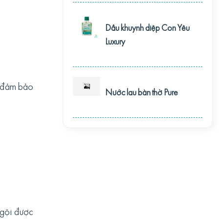
Dầu khuynh diệp Con Yêu
Luxury
ể đảm bảo
Nước lau bàn thờ Pure
 gội được