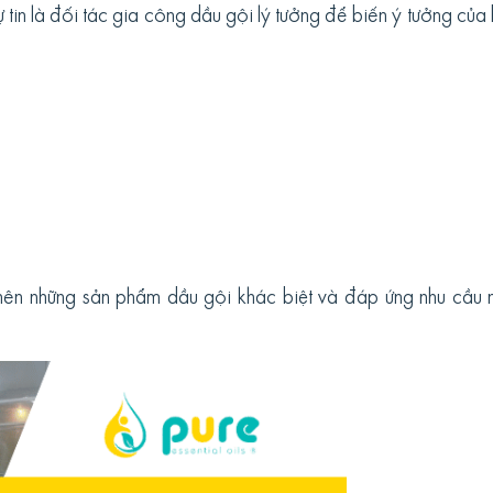
i tự tin là đối tác gia công dầu gội lý tưởng để biến ý tưởng của
nên những sản phẩm dầu gội khác biệt và đáp ứng nhu cầu n