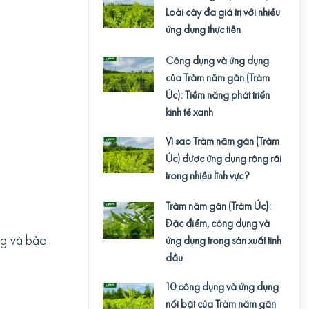
Loài cây đa giá trị với nhiều
ứng dụng thực tiễn
Công dụng và ứng dụng
của Tràm năm gân (Tràm
Úc): Tiềm năng phát triển
kinh tế xanh
Vì sao Tràm năm gân (Tràm
Úc) được ứng dụng rộng rãi
trong nhiều lĩnh vực?
Tràm năm gân (Tràm Úc):
Đặc điểm, công dụng và
ng và bảo
ứng dụng trong sản xuất tinh
dầu
10 công dụng và ứng dụng
nổi bật của Tràm năm gân