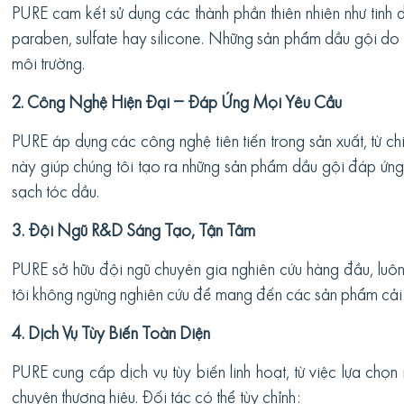
PURE cam kết sử dụng các thành phần thiên nhiên như tinh 
paraben, sulfate hay silicone. Những sản phẩm dầu gội do 
môi trường.
2. Công Nghệ Hiện Đại – Đáp Ứng Mọi Yêu Cầu
PURE áp dụng các công nghệ tiên tiến trong sản xuất, từ chi
này giúp chúng tôi tạo ra những sản phẩm dầu gội đáp ứng
sạch tóc dầu.
3. Đội Ngũ R&D Sáng Tạo, Tận Tâm
PURE sở hữu đội ngũ chuyên gia nghiên cứu hàng đầu, luôn
tôi không ngừng nghiên cứu để mang đến các sản phẩm cải ti
4. Dịch Vụ Tùy Biến Toàn Diện
PURE cung cấp dịch vụ tùy biến linh hoạt, từ việc lựa chọn
chuyện thương hiệu. Đối tác có thể tùy chỉnh: