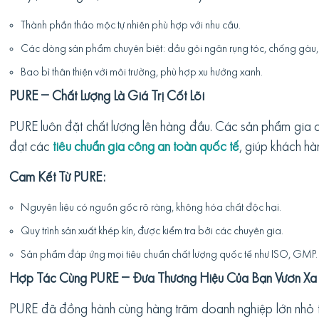
Thành phần thảo mộc tự nhiên phù hợp với nhu cầu.
Các dòng sản phẩm chuyên biệt: dầu gội ngăn rụng tóc, chống gàu
Bao bì thân thiện với môi trường, phù hợp xu hướng xanh.
PURE – Chất Lượng Là Giá Trị Cốt Lõi
PURE luôn đặt chất lượng lên hàng đầu. Các sản phẩm gia 
đạt các
tiêu chuẩn gia công an toàn quốc tế
, giúp khách hà
Cam Kết Từ PURE:
Nguyên liệu có nguồn gốc rõ ràng, không hóa chất độc hại.
Quy trình sản xuất khép kín, được kiểm tra bởi các chuyên gia.
Sản phẩm đáp ứng mọi tiêu chuẩn chất lượng quốc tế như ISO, GMP.
Hợp Tác Cùng PURE – Đưa Thương Hiệu Của Bạn Vươn Xa
PURE đã đồng hành cùng hàng trăm doanh nghiệp lớn nhỏ 